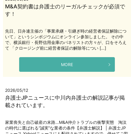
M&A契約書は弁護士のリーガルチェックが必須で
す！
先日、日弁連主催の「事業承継・引継ぎ時の経営者保証解除につ
いて」というシンポジウムにオンライン参加しました。 その中
で、横浜銀行・長野信用金庫のパネリストの方々が、口をそろえ
て 「クロージング前に経営者保証の解除等につい […]
MORE
2026/05/12
弁護士JPニュースに中川内弁護士の解説記事が掲
載されています。
家業喪失と自己破産の末路…M&A仲介トラブルの衝撃実態 淘汰
の時代に選ばれる“誠実”な業者の条件【弁護士解説】 | 弁護士JP
ニュース Yahoo!ニュースにも配信されていますので、併せてご覧