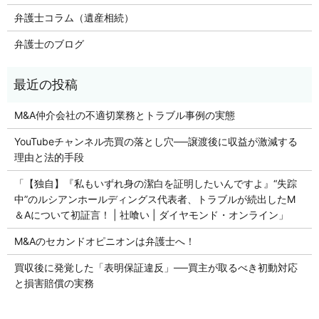
弁護士コラム（遺産相続）
弁護士のブログ
M&A仲介会社の不適切業務とトラブル事例の実態
YouTubeチャンネル売買の落とし穴──譲渡後に収益が激減する
理由と法的手段
「【独自】『私もいずれ身の潔白を証明したいんですよ』“失踪
中”のルシアンホールディングス代表者、トラブルが続出したM
＆Aについて初証言！ | 社喰い | ダイヤモンド・オンライン」
M&Aのセカンドオピニオンは弁護士へ！
買収後に発覚した「表明保証違反」──買主が取るべき初動対応
と損害賠償の実務