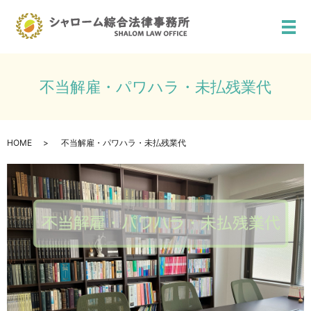
メ
不当解雇・パワハラ・未払残業代
HOME
不当解雇・パワハラ・未払残業代