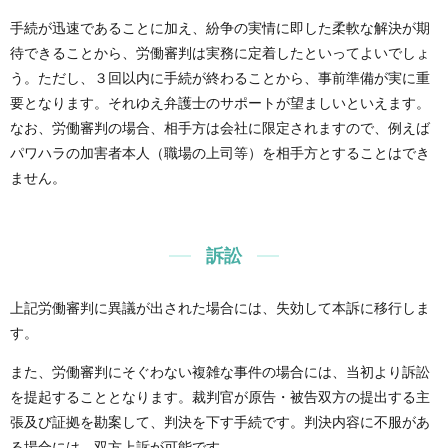
手続が迅速であることに加え、紛争の実情に即した柔軟な解決が期
待できることから、労働審判は実務に定着したといってよいでしょ
う。ただし、３回以内に手続が終わることから、事前準備が実に重
要となります。それゆえ弁護士のサポートが望ましいといえます。
なお、労働審判の場合、相手方は会社に限定されますので、例えば
パワハラの加害者本人（職場の上司等）を相手方とすることはでき
ません。
訴訟
上記労働審判に異議が出された場合には、失効して本訴に移行しま
す。
また、労働審判にそぐわない複雑な事件の場合には、当初より訴訟
を提起することとなります。裁判官が原告・被告双方の提出する主
張及び証拠を勘案して、判決を下す手続です。判決内容に不服があ
る場合には、双方上訴が可能です。