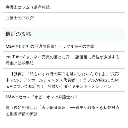
弁護士コラム（遺産相続）
弁護士のブログ
M&A仲介会社の不適切業務とトラブル事例の実態
YouTubeチャンネル売買の落とし穴──譲渡後に収益が激減する
理由と法的手段
「【独自】『私もいずれ身の潔白を証明したいんですよ』“失踪
中”のルシアンホールディングス代表者、トラブルが続出したM
＆Aについて初証言！ | 社喰い | ダイヤモンド・オンライン」
M&Aのセカンドオピニオンは弁護士へ！
買収後に発覚した「表明保証違反」──買主が取るべき初動対応
と損害賠償の実務