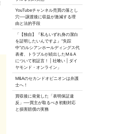
譲
YouTubeチャンネル売買の落とし
穴──譲渡後に収益が激減する理
由と法的手段
「【独自】『私もいずれ身の潔白
を証明したいんですよ』“失踪
中”のルシアンホールディングス代
表者、トラブルが続出したM＆A
について初証言！ | 社喰い | ダイ
ヤモンド・オンライン」
さ
M&Aのセカンドオピニオンは弁護
士へ！
買収後に発覚した「表明保証違
反」──買主が取るべき初動対応
と損害賠償の実務