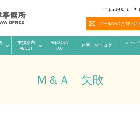
〒650-0016
メールでのお問い合
内
業務案内
法律Q&A
メール
弁護士のブログ
Y
ABOUT
FAQ
Ｍ＆Ａ 失敗