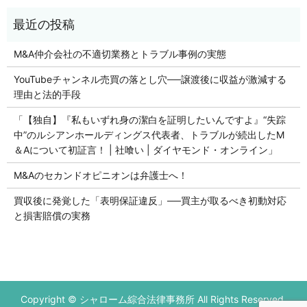
M&A仲介会社の不適切業務とトラブル事例の実態
YouTubeチャンネル売買の落とし穴──譲渡後に収益が激減する
理由と法的手段
「【独自】『私もいずれ身の潔白を証明したいんですよ』“失踪
中”のルシアンホールディングス代表者、トラブルが続出したM
＆Aについて初証言！ | 社喰い | ダイヤモンド・オンライン」
M&Aのセカンドオピニオンは弁護士へ！
買収後に発覚した「表明保証違反」──買主が取るべき初動対応
と損害賠償の実務
初回の法律相談無料です。
Copyright © シャローム綜合法律事務所 All Rights Reserved.
営業時間 平日9：00～17：00