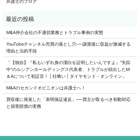
弁護士のブログ
M&A仲介会社の不適切業務とトラブル事例の実態
YouTubeチャンネル売買の落とし穴──譲渡後に収益が激減する
理由と法的手段
「【独自】『私もいずれ身の潔白を証明したいんですよ』“失踪
中”のルシアンホールディングス代表者、トラブルが続出したM
＆Aについて初証言！ | 社喰い | ダイヤモンド・オンライン」
M&Aのセカンドオピニオンは弁護士へ！
買収後に発覚した「表明保証違反」──買主が取るべき初動対応
と損害賠償の実務
初回の法律相談無料です。