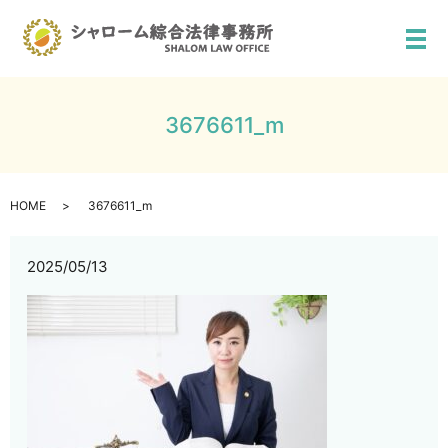
メ
3676611_m
HOME
3676611_m
2025/05/13