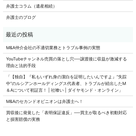
弁護士コラム（遺産相続）
弁護士のブログ
M&A仲介会社の不適切業務とトラブル事例の実態
YouTubeチャンネル売買の落とし穴──譲渡後に収益が激減する
理由と法的手段
「【独自】『私もいずれ身の潔白を証明したいんですよ』“失踪
中”のルシアンホールディングス代表者、トラブルが続出したM
＆Aについて初証言！ | 社喰い | ダイヤモンド・オンライン」
M&Aのセカンドオピニオンは弁護士へ！
買収後に発覚した「表明保証違反」──買主が取るべき初動対応
と損害賠償の実務