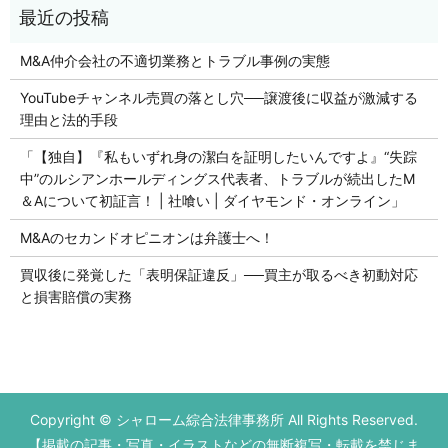
M&A仲介会社の不適切業務とトラブル事例の実態
YouTubeチャンネル売買の落とし穴──譲渡後に収益が激減する
理由と法的手段
「【独自】『私もいずれ身の潔白を証明したいんですよ』“失踪
中”のルシアンホールディングス代表者、トラブルが続出したM
＆Aについて初証言！ | 社喰い | ダイヤモンド・オンライン」
M&Aのセカンドオピニオンは弁護士へ！
買収後に発覚した「表明保証違反」──買主が取るべき初動対応
と損害賠償の実務
Copyright © シャローム綜合法律事務所 All Rights Reserved.
【掲載の記事・写真・イラストなどの無断複写・転載を禁じま