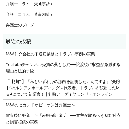
弁護士コラム（交通事故）
弁護士コラム（遺産相続）
弁護士のブログ
M&A仲介会社の不適切業務とトラブル事例の実態
YouTubeチャンネル売買の落とし穴──譲渡後に収益が激減する
理由と法的手段
「【独自】『私もいずれ身の潔白を証明したいんですよ』“失踪
中”のルシアンホールディングス代表者、トラブルが続出したM
＆Aについて初証言！ | 社喰い | ダイヤモンド・オンライン」
M&Aのセカンドオピニオンは弁護士へ！
買収後に発覚した「表明保証違反」──買主が取るべき初動対応
と損害賠償の実務