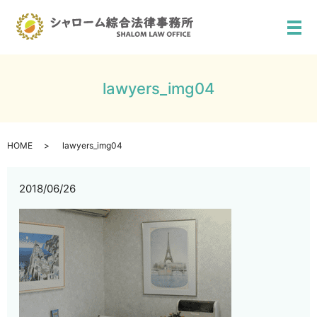
メ
lawyers_img04
HOME
lawyers_img04
2018/06/26