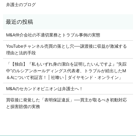
弁護士のブログ
M&A仲介会社の不適切業務とトラブル事例の実態
YouTubeチャンネル売買の落とし穴──譲渡後に収益が激減する
理由と法的手段
「【独自】『私もいずれ身の潔白を証明したいんですよ』“失踪
中”のルシアンホールディングス代表者、トラブルが続出したM
＆Aについて初証言！ | 社喰い | ダイヤモンド・オンライン」
M&Aのセカンドオピニオンは弁護士へ！
買収後に発覚した「表明保証違反」──買主が取るべき初動対応
と損害賠償の実務