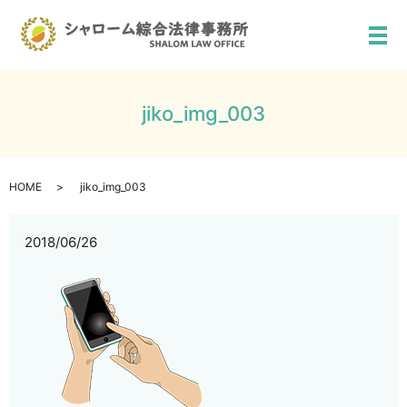
メ
jiko_img_003
HOME
jiko_img_003
2018/06/26