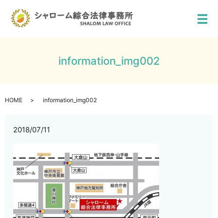
メ
information_img002
HOME
information_img002
2018/07/11