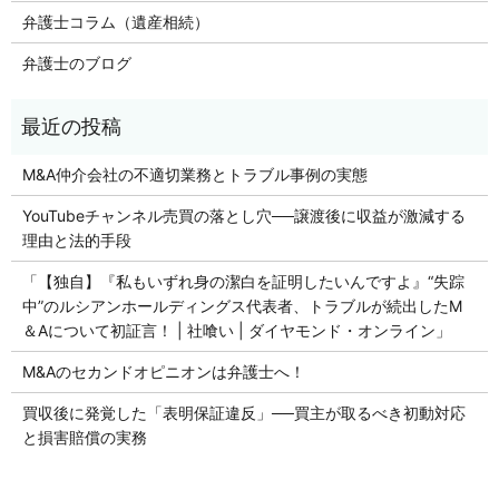
弁護士コラム（遺産相続）
弁護士のブログ
M&A仲介会社の不適切業務とトラブル事例の実態
YouTubeチャンネル売買の落とし穴──譲渡後に収益が激減する
理由と法的手段
「【独自】『私もいずれ身の潔白を証明したいんですよ』“失踪
中”のルシアンホールディングス代表者、トラブルが続出したM
＆Aについて初証言！ | 社喰い | ダイヤモンド・オンライン」
M&Aのセカンドオピニオンは弁護士へ！
買収後に発覚した「表明保証違反」──買主が取るべき初動対応
と損害賠償の実務