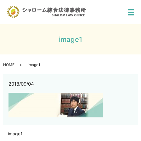
メ
image1
HOME
image1
2018/09/04
image1