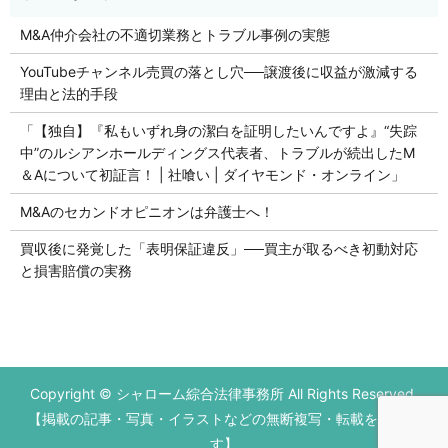
M&A仲介会社の不適切業務とトラブル事例の実態
YouTubeチャンネル売買の落とし穴──譲渡後に収益が激減する
理由と法的手段
「【独自】『私もいずれ身の潔白を証明したいんですよ』“失踪
中”のルシアンホールディングス代表者、トラブルが続出したM
＆Aについて初証言！ | 社喰い | ダイヤモンド・オンライン」
M&Aのセカンドオピニオンは弁護士へ！
買収後に発覚した「表明保証違反」──買主が取るべき初動対応
と損害賠償の実務
初回の法律相談無料です。
Copyright © シャローム綜合法律事務所 All Rights Reserved.
営業時間 平日9：00～17：00
【掲載の記事・写真・イラストなどの無断複写・転載を禁じま
お電話はこちら
メールはこちら
す】