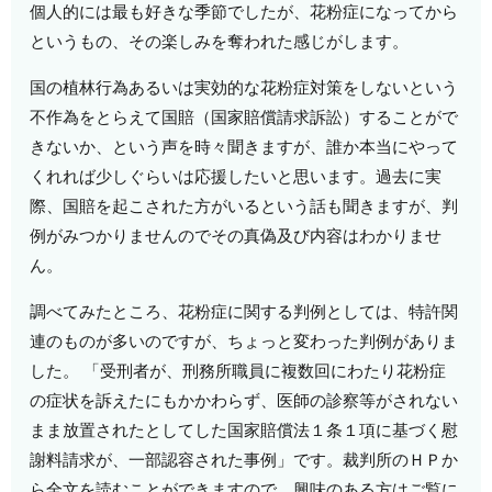
個人的には最も好きな季節でしたが、花粉症になってから
というもの、その楽しみを奪われた感じがします。
国の植林行為あるいは実効的な花粉症対策をしないという
不作為をとらえて国賠（国家賠償請求訴訟）することがで
きないか、という声を時々聞きますが、誰か本当にやって
くれれば少しぐらいは応援したいと思います。過去に実
際、国賠を起こされた方がいるという話も聞きますが、判
例がみつかりませんのでその真偽及び内容はわかりませ
ん。
調べてみたところ、花粉症に関する判例としては、特許関
連のものが多いのですが、ちょっと変わった判例がありま
した。 「受刑者が、刑務所職員に複数回にわたり花粉症
の症状を訴えたにもかかわらず、医師の診察等がされない
まま放置されたとしてした国家賠償法１条１項に基づく慰
謝料請求が、一部認容された事例」です。裁判所のＨＰか
ら全文を読むことができますので、興味のある方はご覧に