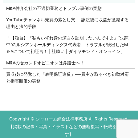
M&A仲介会社の不適切業務とトラブル事例の実態
YouTubeチャンネル売買の落とし穴──譲渡後に収益が激減する
理由と法的手段
「【独自】『私もいずれ身の潔白を証明したいんですよ』“失踪
中”のルシアンホールディングス代表者、トラブルが続出したM
＆Aについて初証言！ | 社喰い | ダイヤモンド・オンライン」
M&Aのセカンドオピニオンは弁護士へ！
買収後に発覚した「表明保証違反」──買主が取るべき初動対応
と損害賠償の実務
初回の法律相談無料です。
Copyright © シャローム綜合法律事務所 All Rights Reserved.
営業時間 平日9：00～17：00
【掲載の記事・写真・イラストなどの無断複写・転載を禁じま
お電話はこちら
メールはこちら
す】