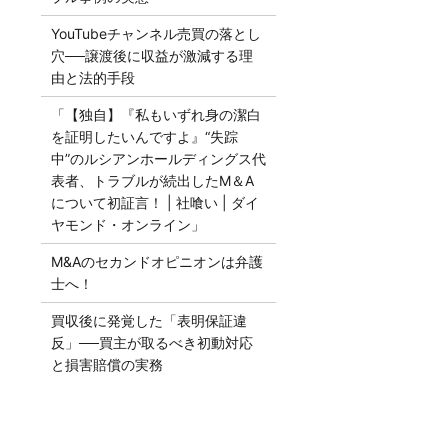
YouTubeチャンネル売買の落とし
穴──譲渡後に収益が激減する理
由と法的手段
「【独自】『私もいずれ身の潔白
を証明したいんですよ』“失踪
中”のルシアンホールディングス代
表者、トラブルが続出したM＆A
について初証言！ | 社喰い | ダイ
ヤモンド・オンライン」
M&Aのセカンドオピニオンは弁護
士へ！
買収後に発覚した「表明保証違
反」──買主が取るべき初動対応
と損害賠償の実務