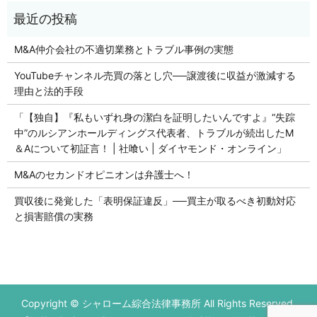
M&A仲介会社の不適切業務とトラブル事例の実態
YouTubeチャンネル売買の落とし穴──譲渡後に収益が激減する
理由と法的手段
「【独自】『私もいずれ身の潔白を証明したいんですよ』“失踪
中”のルシアンホールディングス代表者、トラブルが続出したM
＆Aについて初証言！ | 社喰い | ダイヤモンド・オンライン」
M&Aのセカンドオピニオンは弁護士へ！
買収後に発覚した「表明保証違反」──買主が取るべき初動対応
と損害賠償の実務
初回の法律相談無料です。
Copyright © シャローム綜合法律事務所 All Rights Reserved.
営業時間 平日9：00～17：00