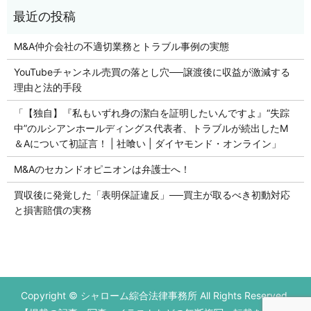
M&A仲介会社の不適切業務とトラブル事例の実態
YouTubeチャンネル売買の落とし穴──譲渡後に収益が激減する
理由と法的手段
「【独自】『私もいずれ身の潔白を証明したいんですよ』“失踪
中”のルシアンホールディングス代表者、トラブルが続出したM
＆Aについて初証言！ | 社喰い | ダイヤモンド・オンライン」
M&Aのセカンドオピニオンは弁護士へ！
買収後に発覚した「表明保証違反」──買主が取るべき初動対応
と損害賠償の実務
初回の法律相談無料です。
Copyright © シャローム綜合法律事務所 All Rights Reserved.
営業時間 平日9：00～17：00