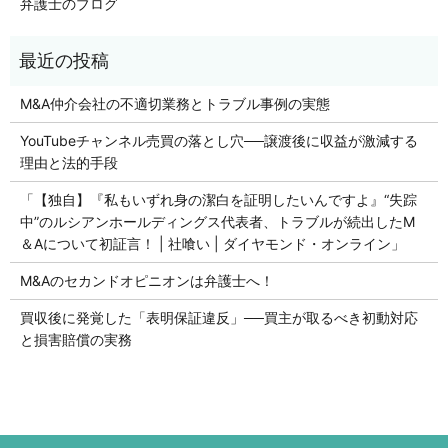
弁護士のブログ
M&A仲介会社の不適切業務とトラブル事例の実態
YouTubeチャンネル売買の落とし穴──譲渡後に収益が激減する
理由と法的手段
「【独自】『私もいずれ身の潔白を証明したいんですよ』“失踪
中”のルシアンホールディングス代表者、トラブルが続出したM
＆Aについて初証言！ | 社喰い | ダイヤモンド・オンライン」
M&Aのセカンドオピニオンは弁護士へ！
買収後に発覚した「表明保証違反」──買主が取るべき初動対応
と損害賠償の実務
初回の法律相談無料です。