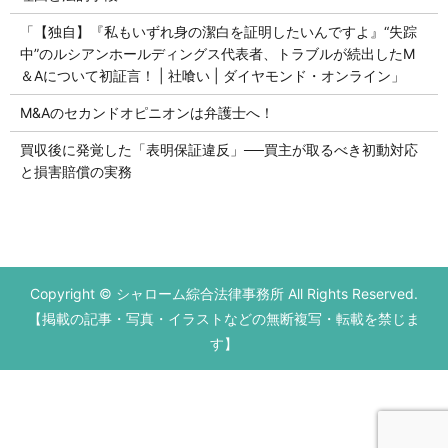
「【独自】『私もいずれ身の潔白を証明したいんですよ』“失踪
中”のルシアンホールディングス代表者、トラブルが続出したM
＆Aについて初証言！ | 社喰い | ダイヤモンド・オンライン」
M&Aのセカンドオピニオンは弁護士へ！
買収後に発覚した「表明保証違反」──買主が取るべき初動対応
と損害賠償の実務
Copyright © シャローム綜合法律事務所 All Rights Reserved.
【掲載の記事・写真・イラストなどの無断複写・転載を禁じま
す】
初回の法律相談無料です。
営業時間 平日9：00～17：00