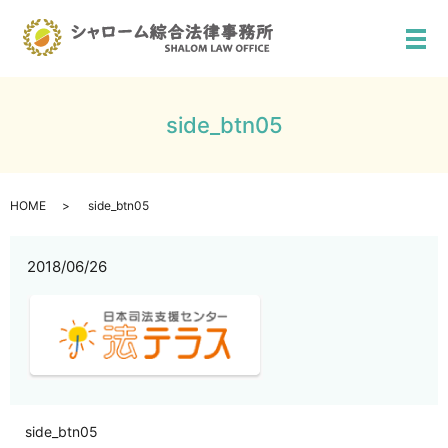
メ
side_btn05
HOME
side_btn05
2018/06/26
side_btn05