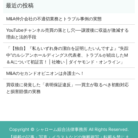
M&A仲介会社の不適切業務とトラブル事例の実態
YouTubeチャンネル売買の落とし穴──譲渡後に収益が激減する
理由と法的手段
「【独自】『私もいずれ身の潔白を証明したいんですよ』“失踪
中”のルシアンホールディングス代表者、トラブルが続出したM
＆Aについて初証言！ | 社喰い | ダイヤモンド・オンライン」
M&Aのセカンドオピニオンは弁護士へ！
買収後に発覚した「表明保証違反」──買主が取るべき初動対応
と損害賠償の実務
Copyright © シャローム綜合法律事務所 All Rights Reserved.
【掲載の記事・写真・イラストなどの無断複写・転載を禁じま