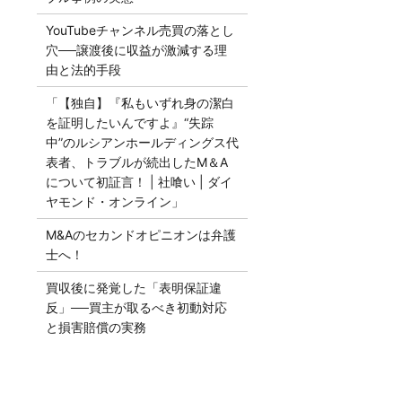
YouTubeチャンネル売買の落とし
穴──譲渡後に収益が激減する理
由と法的手段
「【独自】『私もいずれ身の潔白
を証明したいんですよ』“失踪
中”のルシアンホールディングス代
表者、トラブルが続出したM＆A
について初証言！ | 社喰い | ダイ
ヤモンド・オンライン」
M&Aのセカンドオピニオンは弁護
士へ！
買収後に発覚した「表明保証違
反」──買主が取るべき初動対応
と損害賠償の実務