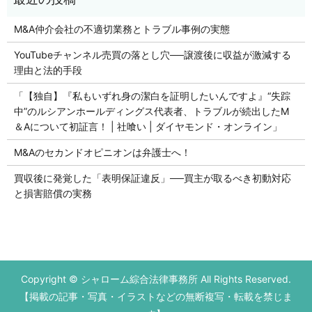
M&A仲介会社の不適切業務とトラブル事例の実態
YouTubeチャンネル売買の落とし穴──譲渡後に収益が激減する
理由と法的手段
「【独自】『私もいずれ身の潔白を証明したいんですよ』“失踪
中”のルシアンホールディングス代表者、トラブルが続出したM
＆Aについて初証言！ | 社喰い | ダイヤモンド・オンライン」
M&Aのセカンドオピニオンは弁護士へ！
買収後に発覚した「表明保証違反」──買主が取るべき初動対応
と損害賠償の実務
Copyright © シャローム綜合法律事務所 All Rights Reserved.
【掲載の記事・写真・イラストなどの無断複写・転載を禁じま