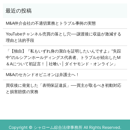
M&A仲介会社の不適切業務とトラブル事例の実態
YouTubeチャンネル売買の落とし穴──譲渡後に収益が激減する
理由と法的手段
「【独自】『私もいずれ身の潔白を証明したいんですよ』“失踪
中”のルシアンホールディングス代表者、トラブルが続出したM
＆Aについて初証言！ | 社喰い | ダイヤモンド・オンライン」
M&Aのセカンドオピニオンは弁護士へ！
買収後に発覚した「表明保証違反」──買主が取るべき初動対応
と損害賠償の実務
Copyright © シャローム綜合法律事務所 All Rights Reserved.