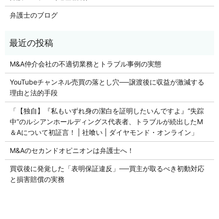
弁護士のブログ
M&A仲介会社の不適切業務とトラブル事例の実態
YouTubeチャンネル売買の落とし穴──譲渡後に収益が激減する
理由と法的手段
「【独自】『私もいずれ身の潔白を証明したいんですよ』“失踪
中”のルシアンホールディングス代表者、トラブルが続出したM
＆Aについて初証言！ | 社喰い | ダイヤモンド・オンライン」
M&Aのセカンドオピニオンは弁護士へ！
買収後に発覚した「表明保証違反」──買主が取るべき初動対応
と損害賠償の実務