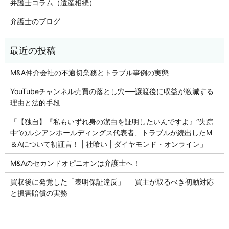
弁護士コラム（遺産相続）
弁護士のブログ
M&A仲介会社の不適切業務とトラブル事例の実態
YouTubeチャンネル売買の落とし穴──譲渡後に収益が激減する
理由と法的手段
「【独自】『私もいずれ身の潔白を証明したいんですよ』“失踪
中”のルシアンホールディングス代表者、トラブルが続出したM
＆Aについて初証言！ | 社喰い | ダイヤモンド・オンライン」
M&Aのセカンドオピニオンは弁護士へ！
買収後に発覚した「表明保証違反」──買主が取るべき初動対応
と損害賠償の実務