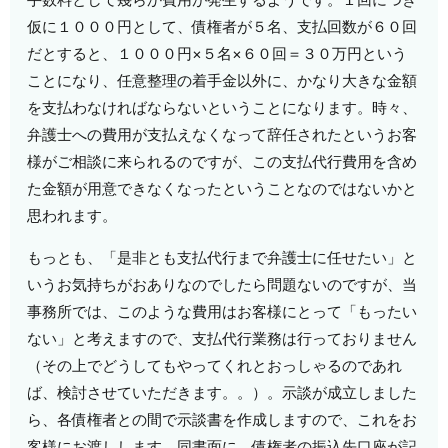
仮に１０００円として、債権者が５名、支払回数が６０回
だとすると、１０００円×５名×６０回＝３０万円という
ことになり、任意整理の着手金以外に、かなり大きな金額
を支払わなければならないということになります。時々、
弁護士への費用が支払えなくなって辞任されたというお客
様がご相談に来られるのですが、この支払代行費用を含め
た金額が用意できなくなったということなのではないかと
思われます。
もっとも、「是非とも支払代行まで弁護士に任せたい」と
いうお気持ちがおありなのでしたら問題ないのですが、当
事務所では、このような費用はお客様にとって「もったい
ない」と考えますので、支払代行業務は行っておりません
（その上でどうしてもやってくれとおっしゃるのであれ
ば、検討させていただきます。。）。示談が成立しました
ら、各債権者との間で示談書を作成しますので、これをお
客様にお渡しします。同書面に、債権者の振込先口座が記