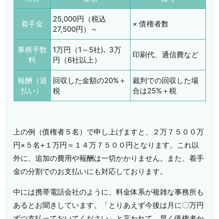
25,000円（税込
着手金
× 債権者数
27,500円）～
事務手数
1万円（1～5社)､ 3万
印刷代、通信費など
料
円（6社以上）
報酬（過
回収した金額の20%＋
裁判での回収した場
払い）
税
合は25%＋税
上の例（債権者５名）で申し上げますと、２万７５００万
円×５名+１万円＝１４万７５００円となります。これ以
外に、追加の費用や報酬は一切かかりません。また、着手
金の分割でのお支払いにも対応しております。
中には携帯電話会社のように、料金体系が複雑な事務所も
あるとお聞きしています。「とりあえず今後は月に〇万円
ずつ支払っておいてください」と言われて、早く債権者か