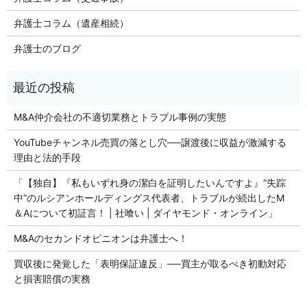
弁護士コラム（遺産相続）
弁護士のブログ
M&A仲介会社の不適切業務とトラブル事例の実態
YouTubeチャンネル売買の落とし穴──譲渡後に収益が激減する
理由と法的手段
「【独自】『私もいずれ身の潔白を証明したいんですよ』“失踪
中”のルシアンホールディングス代表者、トラブルが続出したM
＆Aについて初証言！ | 社喰い | ダイヤモンド・オンライン」
M&Aのセカンドオピニオンは弁護士へ！
買収後に発覚した「表明保証違反」──買主が取るべき初動対応
と損害賠償の実務