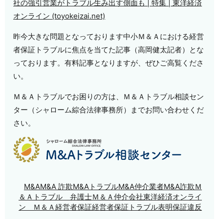
社の強引営業がトラブル生み出す側面も | 特集 | 東洋経済
オンライン (toyokeizai.net)
昨今大きな問題となっております中小Ｍ＆Ａにおける経営
者保証トラブルに焦点を当てた記事（高岡健太記者）とな
っております。有料記事となりますが、ぜひご高覧くださ
い。
Ｍ＆Ａトラブルでお困りの方は、Ｍ＆Ａトラブル相談セン
ター（シャローム綜合法律事務所）までお問い合わせくだ
さい。
M&A
M&A 詐欺
M&Aトラブル
M&A仲介業者
M&A詐欺
Ｍ
＆Ａトラブル 弁護士
Ｍ＆Ａ仲介会社
東洋経済オンライ
ン Ｍ＆Ａ
経営者保証
経営者保証トラブル
表明保証違反