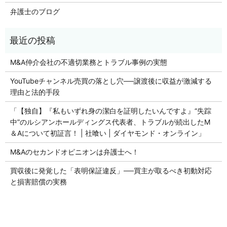
弁護士のブログ
M&A仲介会社の不適切業務とトラブル事例の実態
YouTubeチャンネル売買の落とし穴──譲渡後に収益が激減する
理由と法的手段
「【独自】『私もいずれ身の潔白を証明したいんですよ』“失踪
中”のルシアンホールディングス代表者、トラブルが続出したM
＆Aについて初証言！ | 社喰い | ダイヤモンド・オンライン」
M&Aのセカンドオピニオンは弁護士へ！
買収後に発覚した「表明保証違反」──買主が取るべき初動対応
と損害賠償の実務