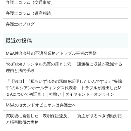
弁護士コラム（交通事故）
弁護士コラム（遺産相続）
弁護士のブログ
M&A仲介会社の不適切業務とトラブル事例の実態
YouTubeチャンネル売買の落とし穴──譲渡後に収益が激減する
理由と法的手段
「【独自】『私もいずれ身の潔白を証明したいんですよ』“失踪
中”のルシアンホールディングス代表者、トラブルが続出したM
＆Aについて初証言！ | 社喰い | ダイヤモンド・オンライン」
M&Aのセカンドオピニオンは弁護士へ！
買収後に発覚した「表明保証違反」──買主が取るべき初動対応
と損害賠償の実務