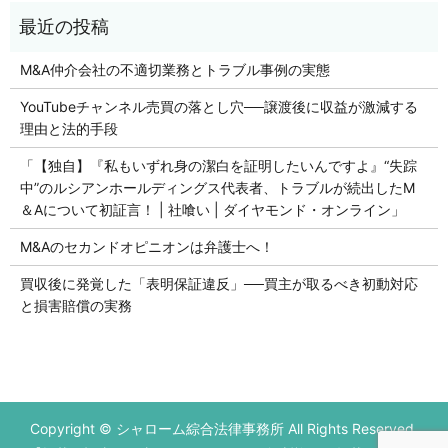
M&A仲介会社の不適切業務とトラブル事例の実態
YouTubeチャンネル売買の落とし穴──譲渡後に収益が激減する
理由と法的手段
「【独自】『私もいずれ身の潔白を証明したいんですよ』“失踪
中”のルシアンホールディングス代表者、トラブルが続出したM
＆Aについて初証言！ | 社喰い | ダイヤモンド・オンライン」
M&Aのセカンドオピニオンは弁護士へ！
買収後に発覚した「表明保証違反」──買主が取るべき初動対応
と損害賠償の実務
初回の法律相談無料です。
Copyright © シャローム綜合法律事務所 All Rights Reserved.
営業時間 平日9：00～17：00