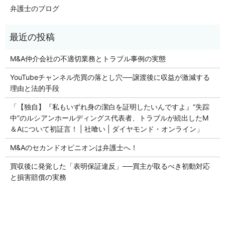
弁護士のブログ
M&A仲介会社の不適切業務とトラブル事例の実態
YouTubeチャンネル売買の落とし穴──譲渡後に収益が激減する
理由と法的手段
「【独自】『私もいずれ身の潔白を証明したいんですよ』“失踪
中”のルシアンホールディングス代表者、トラブルが続出したM
＆Aについて初証言！ | 社喰い | ダイヤモンド・オンライン」
M&Aのセカンドオピニオンは弁護士へ！
買収後に発覚した「表明保証違反」──買主が取るべき初動対応
と損害賠償の実務