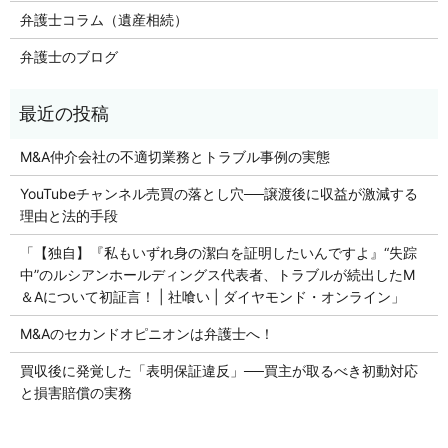
弁護士コラム（遺産相続）
弁護士のブログ
M&A仲介会社の不適切業務とトラブル事例の実態
YouTubeチャンネル売買の落とし穴──譲渡後に収益が激減する
理由と法的手段
「【独自】『私もいずれ身の潔白を証明したいんですよ』“失踪
中”のルシアンホールディングス代表者、トラブルが続出したM
＆Aについて初証言！ | 社喰い | ダイヤモンド・オンライン」
M&Aのセカンドオピニオンは弁護士へ！
買収後に発覚した「表明保証違反」──買主が取るべき初動対応
と損害賠償の実務