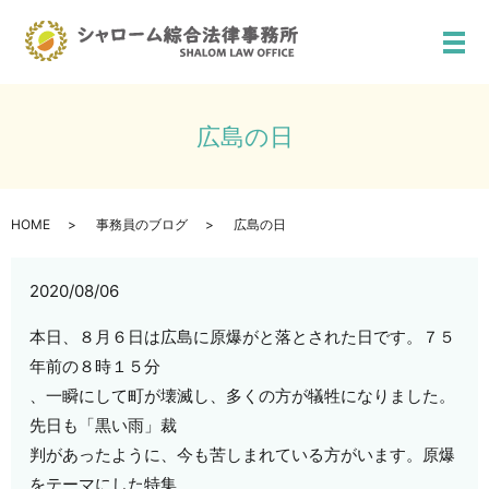
メ
広島の日
HOME
事務員のブログ
広島の日
2020/08/06
本日、８月６日は広島に原爆がと落とされた日です。７５
年前の８時１５分
、一瞬にして町が壊滅し、多くの方が犠牲になりました。
先日も「黒い雨」裁
判があったように、今も苦しまれている方がいます。原爆
をテーマにした特集