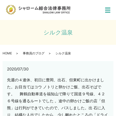
メ
シルク温泉
HOME
事務員のブログ
シルク温泉
2020/07/30
先週の４連休、初日に豊岡、出石、但東町に出かけまし
た。お目当てはコウ ノトリと卵かけご飯、出石そばで
す。 舞鶴自動車道を福知山で降りて国道９号線、４２
６号線を通るルートでした 。途中の卵かけご飯の店「但
熊」は行列ができていたので、パスしました。出 石に入
り、結構な人出でしたから、少し離れたところの「ドライ