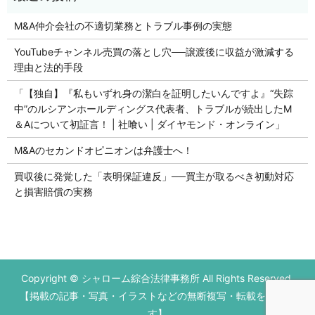
M&A仲介会社の不適切業務とトラブル事例の実態
YouTubeチャンネル売買の落とし穴──譲渡後に収益が激減する
理由と法的手段
「【独自】『私もいずれ身の潔白を証明したいんですよ』“失踪
中”のルシアンホールディングス代表者、トラブルが続出したM
＆Aについて初証言！ | 社喰い | ダイヤモンド・オンライン」
M&Aのセカンドオピニオンは弁護士へ！
買収後に発覚した「表明保証違反」──買主が取るべき初動対応
と損害賠償の実務
初回の法律相談無料です。
Copyright © シャローム綜合法律事務所 All Rights Reserved.
営業時間 平日9：00～17：00
【掲載の記事・写真・イラストなどの無断複写・転載を禁じま
お電話はこちら
メールはこちら
す】