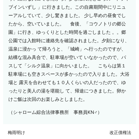
ブインいずし 」に行きました。この自粛期間中にリニュ
ーアルしていて、少し驚きました。 少し早めの昼食でし
たから、空いていました。 食後、「コウノトリの郷公
園」に行き、ゆっくりとした時間を過ごしました 。。郷
公園では入館時に連絡先を確認されました。夕刻になり、
温泉に浸かっ て帰ろうと、「城崎」へ行ったのですが、
結構な混み具合で、駐車場が空いて いなかったので、パ
スして「シルク温泉」に向かいました。 こちらは第１
駐車場にも空きスペースが多かったので入りました。大浴
場と 露天を合わせても１０人くらいの人だったので、ゆ
ったりと美人の湯を堪能し て、帰途につきました。卵か
けご飯は次回のお楽しみとしました。
（シャローム綜合法律事務所 事務員KN♂）
梅雨明け
改正債権法