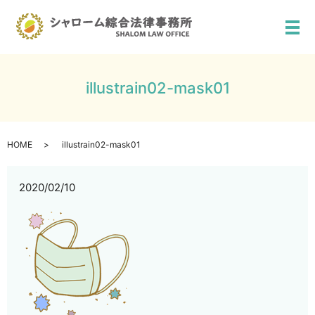
メ
illustrain02-mask01
HOME
illustrain02-mask01
2020/02/10