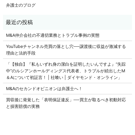
弁護士のブログ
M&A仲介会社の不適切業務とトラブル事例の実態
YouTubeチャンネル売買の落とし穴──譲渡後に収益が激減する
理由と法的手段
「【独自】『私もいずれ身の潔白を証明したいんですよ』“失踪
中”のルシアンホールディングス代表者、トラブルが続出したM
＆Aについて初証言！ | 社喰い | ダイヤモンド・オンライン」
M&Aのセカンドオピニオンは弁護士へ！
買収後に発覚した「表明保証違反」──買主が取るべき初動対応
と損害賠償の実務