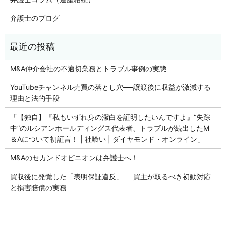
弁護士のブログ
M&A仲介会社の不適切業務とトラブル事例の実態
YouTubeチャンネル売買の落とし穴──譲渡後に収益が激減する
理由と法的手段
「【独自】『私もいずれ身の潔白を証明したいんですよ』“失踪
中”のルシアンホールディングス代表者、トラブルが続出したM
＆Aについて初証言！ | 社喰い | ダイヤモンド・オンライン」
M&Aのセカンドオピニオンは弁護士へ！
買収後に発覚した「表明保証違反」──買主が取るべき初動対応
と損害賠償の実務