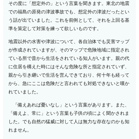
その度に「想定外の」という言葉を聞きます。東北の地震
での福島の原発の津波事故でも、想定外の津波だったとい
う話が出ていました。これを前例として、それを上回る基
準を策定して対策を練って欲しいものです。
地震以外の水害や津波について、各自治体でも災害マップ
が作成されていますが、そのマップで危険地域に指定され
ている所で昔から生活をされている知人がいます。親の代
に住居を構えた時にはそんな危険な所と指定されていず、
親から引き継いで生活を営んできており、何十年も経って
から、急にここは危険だと言われても対処できないと嘆か
れていました。
「備えあれば憂いなし」という言葉があります。また、
「備えよ、常に」という言葉も子供の頃によく聞かされま
した。でも自然の猛威に対して人は無力な存在なのかも知
れません。