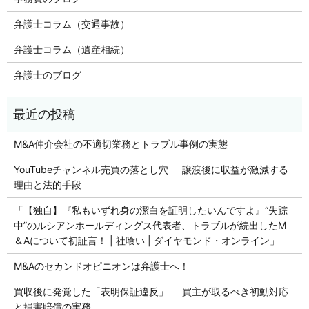
弁護士コラム（交通事故）
弁護士コラム（遺産相続）
弁護士のブログ
M&A仲介会社の不適切業務とトラブル事例の実態
YouTubeチャンネル売買の落とし穴──譲渡後に収益が激減する
理由と法的手段
「【独自】『私もいずれ身の潔白を証明したいんですよ』“失踪
中”のルシアンホールディングス代表者、トラブルが続出したM
＆Aについて初証言！ | 社喰い | ダイヤモンド・オンライン」
M&Aのセカンドオピニオンは弁護士へ！
買収後に発覚した「表明保証違反」──買主が取るべき初動対応
と損害賠償の実務