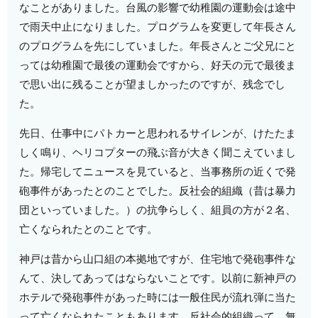
なことがありました。台風の影響で幼稚園の運動会は途中
で雨天中止になりました。プログラムを変更して年長さん
のプログラムを先にしていました。年長さんとご父兄にと
っては幼稚園で最後の運動会ですから、好天の元で最後ま
で思い出に残ることが望ましかったのですが、残念でし
た。
先日、仕事中にパトカーと思われるサイレンが、けたたま
しく鳴り、ヘリコプターの飛ぶ音が大きく聞こえていまし
た。帰宅してニュースを見ていると、当事務所の近くで発
砲事件があったとのことでした。反社会的組織（昔は暴力
団といっていました。）の抗争らしく、組員の方が２名、
亡くなられたとのことです。
神戸は昔から山口組の本拠地ですが、住宅地で発砲事件な
んて、決してあってはならないことです。以前に新神戸の
ホテルで発砲事件があった時には一般住民が流れ弾に当た
って亡くなられたこともあります。反社会的組織って、無