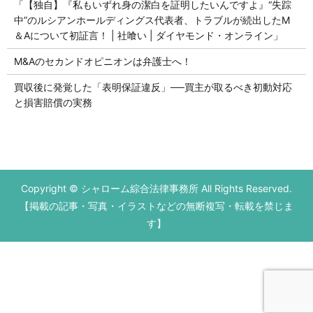
「【独自】『私もいずれ身の潔白を証明したいんですよ』“失踪
中”のルシアンホールディングス代表者、トラブルが続出したM
＆Aについて初証言！ | 社喰い | ダイヤモンド・オンライン」
M&Aのセカンドオピニオンは弁護士へ！
買収後に発覚した「表明保証違反」──買主が取るべき初動対応
と損害賠償の実務
Copyright © シャローム綜合法律事務所 All Rights Reserved.
【掲載の記事・写真・イラストなどの無断複写・転載を禁じま
す】
初回の法律相談無料です。
営業時間 平日9：00～17：00
お電話はこちら
メールはこちら