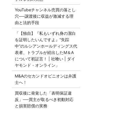
YouTubeチャンネル売買の落とし
穴──譲渡後に収益が激減する理
由と法的手段
「【独自】『私もいずれ身の潔白
を証明したいんですよ』“失踪
中”のルシアンホールディングス代
表者、トラブルが続出したM＆A
について初証言！ | 社喰い | ダイ
ヤモンド・オンライン」
M&Aのセカンドオピニオンは弁護
士へ！
買収後に発覚した「表明保証違
反」──買主が取るべき初動対応
と損害賠償の実務