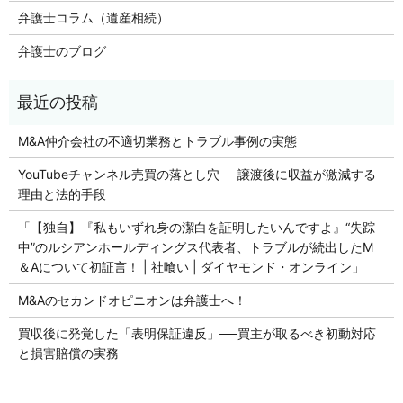
弁護士コラム（遺産相続）
弁護士のブログ
M&A仲介会社の不適切業務とトラブル事例の実態
YouTubeチャンネル売買の落とし穴──譲渡後に収益が激減する
理由と法的手段
「【独自】『私もいずれ身の潔白を証明したいんですよ』“失踪
中”のルシアンホールディングス代表者、トラブルが続出したM
＆Aについて初証言！ | 社喰い | ダイヤモンド・オンライン」
M&Aのセカンドオピニオンは弁護士へ！
買収後に発覚した「表明保証違反」──買主が取るべき初動対応
と損害賠償の実務