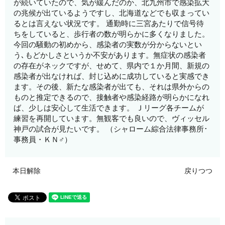
が続いていたので、気が緩んだのか、北九州市で感染拡大
の兆候が出ているようですし、北海道などでも収まってい
るとは言えない状況です。 通勤時に三宮あたりで信号待
ちをしていると、歩行者の数が明らかに多くなりました。
今回の騒動の初めから、感染者の実数が分からないとい
う､もどかしさというか不安があります。無症状の感染者
の存在がネックですが、せめて、県内で１か月間、新規の
感染者が出なければ、封じ込めに成功していると実感でき
ます。その後、新たな感染者が出ても、それは県外からの
ものと推定できるので、接触者や感染経路が明らかになれ
ば、少しは安心して生活できます。 Ｊリーグ各チームが
練習を再開しています。無観客でも良いので、ヴィッセル
神戸の試合が見たいです。 （シャローム綜合法律事務所･
事務員・ＫＮ♂）
本日解除
戻りつつ