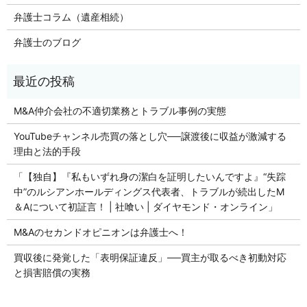
弁護士コラム（遺産相続）
弁護士のブログ
M&A仲介会社の不適切業務とトラブル事例の実態
YouTubeチャンネル売買の落とし穴──譲渡後に収益が激減する
理由と法的手段
「【独自】『私もいずれ身の潔白を証明したいんですよ』“失踪
中”のルシアンホールディングス代表者、トラブルが続出したM
＆Aについて初証言！ | 社喰い | ダイヤモンド・オンライン」
M&Aのセカンドオピニオンは弁護士へ！
買収後に発覚した「表明保証違反」──買主が取るべき初動対応
と損害賠償の実務