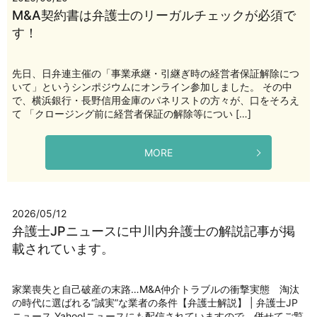
M&A契約書は弁護士のリーガルチェックが必須で
す！
先日、日弁連主催の「事業承継・引継ぎ時の経営者保証解除につ
いて」というシンポジウムにオンライン参加しました。 その中
で、横浜銀行・長野信用金庫のパネリストの方々が、口をそろえ
て 「クロージング前に経営者保証の解除等につい […]
MORE
2026/05/12
弁護士JPニュースに中川内弁護士の解説記事が掲
載されています。
家業喪失と自己破産の末路…M&A仲介トラブルの衝撃実態 淘汰
の時代に選ばれる“誠実”な業者の条件【弁護士解説】 | 弁護士JP
ニュース Yahoo!ニュースにも配信されていますので、併せてご覧