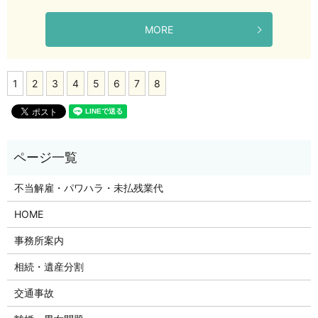
MORE
1
2
3
4
5
6
7
8
不当解雇・パワハラ・未払残業代
HOME
事務所案内
相続・遺産分割
交通事故