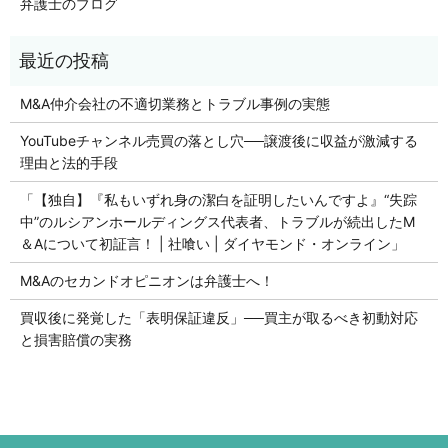
弁護士のブログ
M&A仲介会社の不適切業務とトラブル事例の実態
YouTubeチャンネル売買の落とし穴──譲渡後に収益が激減する
理由と法的手段
「【独自】『私もいずれ身の潔白を証明したいんですよ』“失踪
中”のルシアンホールディングス代表者、トラブルが続出したM
＆Aについて初証言！ | 社喰い | ダイヤモンド・オンライン」
M&Aのセカンドオピニオンは弁護士へ！
買収後に発覚した「表明保証違反」──買主が取るべき初動対応
と損害賠償の実務
初回の法律相談無料です。