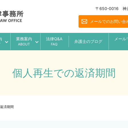
〒650-0016
メールでのお問い合
内
業務案内
法律Q&A
メール
弁護士のブログ
Y
ABOUT
FAQ
個人再生での返済期間
返済期間