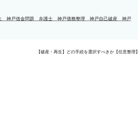
生 神戸
借金問題 弁護士 神戸
債務整理 神戸
自己破産 神戸
】
【破産・再生】どの手続を選択すべきか【任意整理