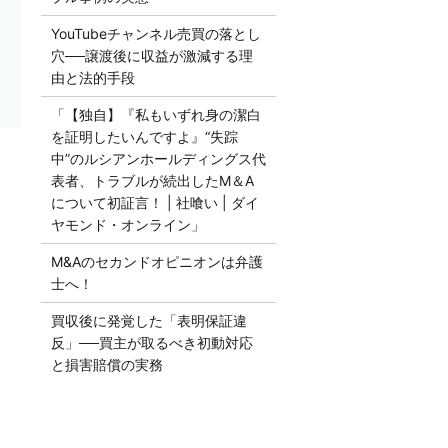
YouTubeチャンネル売買の落とし
穴──譲渡後に収益が激減する理
由と法的手段
「【独自】『私もいずれ身の潔白
を証明したいんですよ』“失踪
中”のルシアンホールディングス代
】
表者、トラブルが続出したM＆A
について初証言！ | 社喰い | ダイ
ヤモンド・オンライン」
M&Aのセカンドオピニオンは弁護
士へ！
買収後に発覚した「表明保証違
反」──買主が取るべき初動対応
と損害賠償の実務