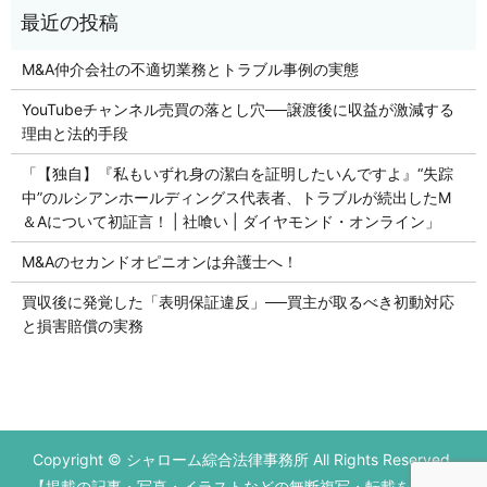
M&A仲介会社の不適切業務とトラブル事例の実態
YouTubeチャンネル売買の落とし穴──譲渡後に収益が激減する
理由と法的手段
「【独自】『私もいずれ身の潔白を証明したいんですよ』“失踪
中”のルシアンホールディングス代表者、トラブルが続出したM
＆Aについて初証言！ | 社喰い | ダイヤモンド・オンライン」
M&Aのセカンドオピニオンは弁護士へ！
買収後に発覚した「表明保証違反」──買主が取るべき初動対応
と損害賠償の実務
初回の法律相談無料です。
Copyright © シャローム綜合法律事務所 All Rights Reserved.
営業時間 平日9：00～17：00
【掲載の記事・写真・イラストなどの無断複写・転載を禁じま