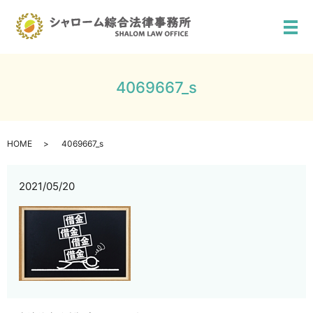
メ
4069667_s
HOME
4069667_s
2021/05/20